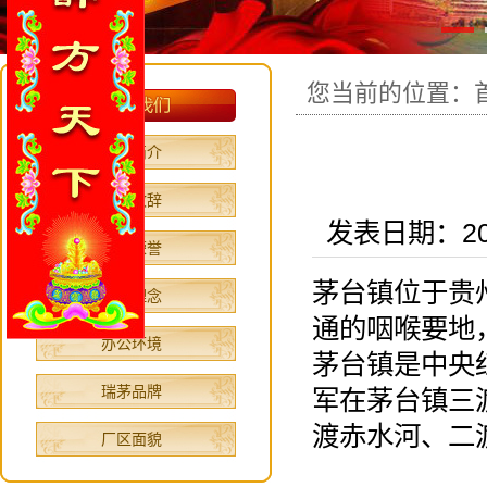
您当前的位置：
公司简介
领导致辞
发表日期：202
资质荣誉
茅台镇位于贵
文化理念
通的咽喉要地
办公环境
茅台镇是中央红
瑞茅品牌
军在茅台镇三
渡赤水河、二
厂区面貌