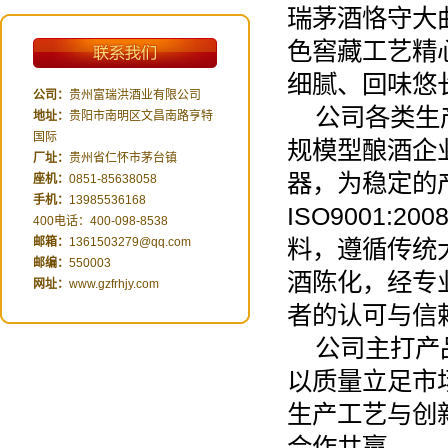
瑞茅酒恪守大
色窖藏工艺精
1
细腻、回味悠
公司：
贵州富瑞洪酒业有限公司
公司各类生
地址：
贵阳市南明区文昌南路亨特
国际
规模型酿酒企
厂址：
贵州省仁怀市茅台镇
器，为稳定的
座机：
0851-85638058
手机：
13985536168
ISO9001
400电话：400-098-8538
邮箱：
1361503279@qq.com
料，遵循传统
邮编：
550003
酒陈化，经专
网址：
www.gzfrhjy.com
者的认可与信
公司主打产
以质量立足市
生产工艺与创
合作共赢。