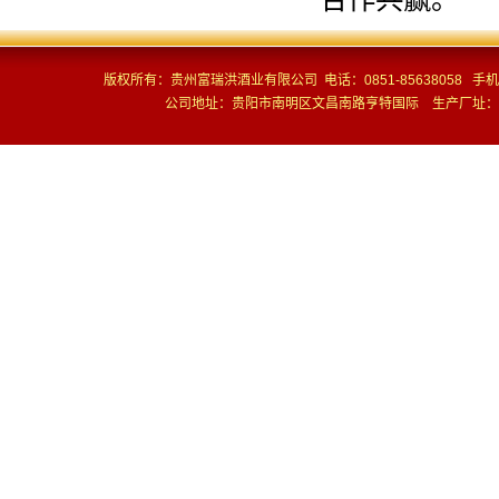
版权所有：贵州富瑞洪酒业有限公司 电话：0851-85638058 手机：13
公司地址：贵阳市南明区文昌南路亨特国际 生产厂址：贵州省仁怀市